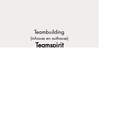
Teambuilding
(inhouse en outhouse)
Teamspirit
met deugden
Leiderschap
training:
Motiverende
communicatie