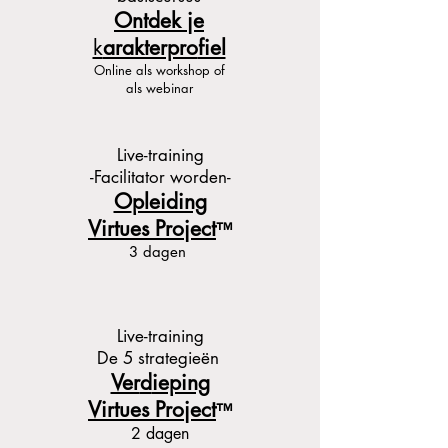
Ontdek je
k
arakterpro
fiel
Onlin
e als workshop of
als webinar
Live-training
-Facilitator worden-
O
pleiding
Virtues Project
™
3 da
gen
Live-training
De 5 strategieën
Ver
d
ieping
Virtues Project
™
2 dagen