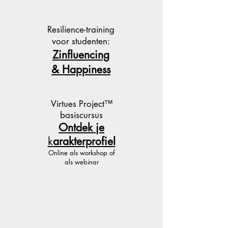
Resilience-training
voor studenten:
Zinfluencing
& Happiness
Virtues Project
™
basiscursus
Ontdek je
k
arakterpro
fiel
Onlin
e als workshop of
als webinar