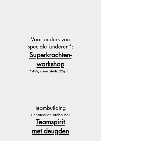
Voor ouders van
speciale kinderen*:
Superkrachten-
workshop
* ASS, chron. ziekte, 22
q11...
Teambuilding
(inhouse en outhouse)
T
e
amspirit
m
et deugden