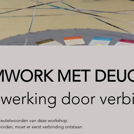
MWORK MET DEU
werking door verb
sleutelwoorden van deze workshop.
rden, moet er eerst verbinding ontstaan.