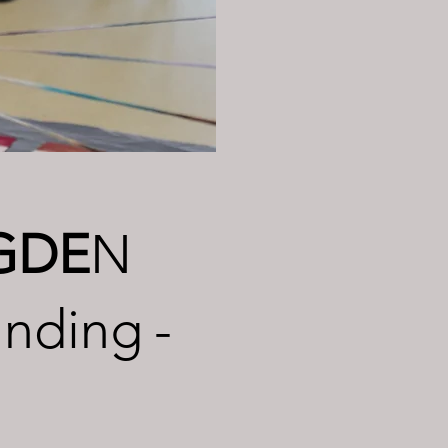
GD
E
N
inding
-