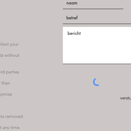
llect your
ta without
ird parties
r than
nymize
verst
data removed
t any time.