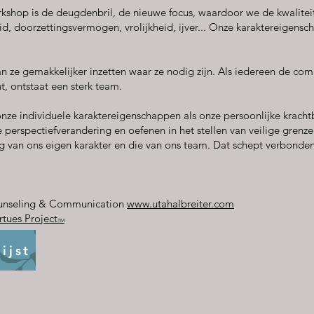
orkshop is de deugdenbril, de nieuwe focus, waardoor we de kwalitei
d, doorzettingsvermogen, vrolijkheid, ijver... Onze karaktereigensc
kan ze gemakkelijker inzetten waar ze nodig zijn. Als iedereen de com
, ontstaat een sterk team.
ze individuele karaktereigenschappen als onze persoonlijke krach
e perspectiefverandering en oefenen in het stellen van veilige grenze
 van ons eigen karakter en die van ons team. Dat schept verbondenh
ounseling & Communication
www.utahalbreiter.com
rtues Project
TM
ijst